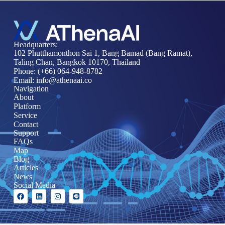
Headquarters:
102 Phutthamonthon Sai 1, Bang Bamad (Bang Ramat),
Taling Chan, Bangkok 10170, Thailand
Phone: (+66)
064-948-8782
Email:
info@athenaai.co
Navigation
About
Platform
Service
Contact
Support
FAQs
Map
Blog
Articles
News
Social Media